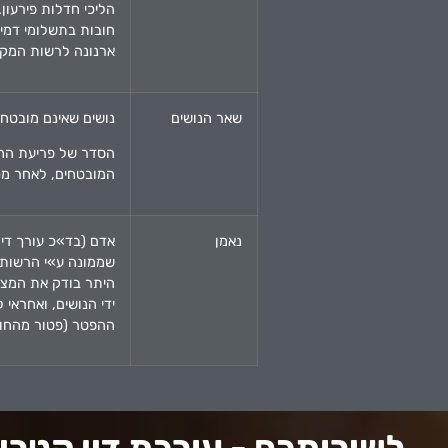
הליכי חדלות פירעון.
חובות בתשלומי דמי 
ארנונה לרשות המקו
שאר הנושים
נושים שאינם מובטחים
הסדר של פריעת החו
המובטחים, לאחר מכן
נאמן
אדם (בד»כ עורך דין
שממונה ע»י הרשות ה
היתר בודק את המצב
ידי הנושים, ואחראי 
ההפטר (פטור מהחוב
לשירותכם - עורכת דין קטרינ