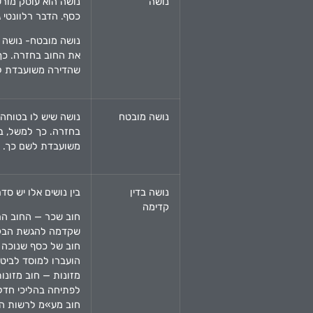
נושה
נושה הוא עוסק מורשה
כסף. הדבר רלוונטי ג
נושה מובטח- נושה ש
את החוב בחזרה. כך 
שהדירה משועבדת ל
נושה מובטח
נושה שיש לו בטוחה 
בחזרה. כך למשל, בנ
משועבדת לשם כך.
נושה בדין
בין נושים אלו יש ס
קדימה
חוב שכר — החוב הר
שקדמה להגשת הבקשה 
חוב של כסף שנוכה מ
הועברו למוסד לביטו
מזונות — חוב מזונו
לפתיחה בהליכי חדלו