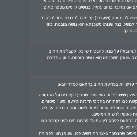
 או פטור או לחילופין אדם פרטי שחייבים לו רכוש או
ם אם מדובר בחוב עתידי. בנושים קיימים מספר סוגים:
יש לו בטוחה (שיעבוד) על מנת להבטיח שיוכלו לקבל
למשל, בנק שנותן משכנתא הוא נושה מובטח, כיוון
שם כך.
(שיעבוד) על מנת להבטיח שיוכלו לקבל את החוב
ק שנותן משכנתא הוא נושה מובטח, כיוון שהדירה
דר עדיפויות בפריעת החוב בהתאם לסדר הבא:
אשון שיש לפדות הוא שכר שמגיע לעובדים על התקופה
לצו לפתיחה בהליכי חדלות פירעון ופיצויי פיטורים.
שכר העובדים עבור ביטוח לאומי ומס הכנסה, אך לא
ח לאומי ולרשות המיסים.
ת בהתאם לפסק דין שמועד פרעונו היה לפני קבלת הצו
ת פירעון.
חוב מע»מ לרשות המיסים שהצטבר ב-12 החודשים לפני שניתן הצו לפתיחת