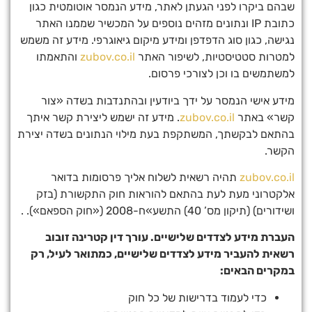
שבהם ביקרו לפני הגעתן לאתר, מידע הנמסר אוטומטית כגון
כתובת IP ונתונים מזהים נוספים על המכשיר שממנו האתר
נגישה, כגון סוג הדפדפן ומידע מיקום גיאוגרפי. מידע זה משמש
למטרות סטטיסטיות, לשיפור האתר
zubov.co.il
והתאמתו
למשתמשים בו וכן לצורכי פרסום.
מידע אישי הנמסר על ידך ביודעין ובהתנדבות בשדה «צור
קשר» באתר
zubov.co.il
. מידע זה ישמש ליצירת קשר איתך
בהתאם לבקשתך, המשתקפת בעת מילוי הנתונים בשדה יצירת
הקשר.
zubov.co.il
תהיה רשאית לשלוח אליך פרסומות בדואר
אלקטרוני מעת לעת בהתאם להוראות חוק התקשורת (בזק
ושידורים) (תיקון מס’ 40) התשע»ח-2008 («חוק הספאם»). .
העברת מידע לצדדים שלישיים. עורך דין קטרינה זובוב
רשאית להעביר מידע לצדדים שלישיים, כמתואר לעיל, רק
במקרים הבאים:
כדי לעמוד בדרישות של כל חוק