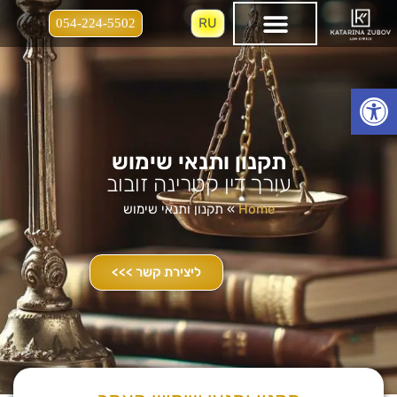
RU
054-224-5502
Открыть панель инструментов
תקנון ותנאי שימוש
עורך דין קטרינה זובוב
Home
»
תקנון ותנאי שימוש
ליצירת קשר >>>