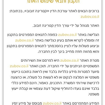
תקנון ותנאי שימוש האתר
ברוכים הבאים לאתר עורכת הדין «קטרינה זובוב», בכתובת:
zubov.co.il
האתר מנוהל על ידי עורך הדין קטרינה זובוב.
הגלישה באתר
zubov.co.il
כפופה לתנאים המפורטים בתקנון
זה ומומלץ לקרוא אותם בעיון כגלישה באתר
zubov.co.il
וביצוע פעולות עליו לציין בהסכמתך לתנאים המפורטים בתקנון
והוא מהווה חוזה מחייב בינך לבין החברה.
מטרת האתר
zubov.co.il
היא לפרסם את השירותים
המשפטיים הניתנים על ידי החברה. תוכן האתר
zubov.co.il
מיועד למטרות מידע כלליות בלבד ואין לראות בתוכנו כייעוץ
משפטי או המלצה לנקוט או לא לעשות כל פעולה, או כהצעה
לרכישת שירותי המשרד. התכנים, כאמור, הינם למידע כללי
בלבד ואינם נועדו להחליף שיקול דעת עצמאי או קבלת ייעוץ
משפטי.
המידע המתפרסם באתר
zubov.co.il
מבוסס על מידע זמין