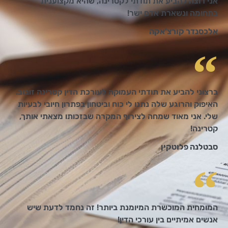
אני רוצה להביע את תודתי לקטרינה, שהיא מקצוענית
בתחומה ונשארת אדם ישר!
אלכסנדר קורצ'אקה
ברצוני להביע את תודתי העמוקה לעורכת הדין קטרינה זובוב.
האיפוק והרוגע שלה נתנו לי כוח וביטחון בפתרון חיובי לבעיות
שלי. אני מאוד שמחה לצירוף המקרה שבזכותו מצאתי אותך,
קטרינה!
סבטלנה פלוטקין
המומחית המוכשרת המיומנת ביותר! זה נחמד לדעת שיש
אנשים אמיתיים בין עורכי הדין!