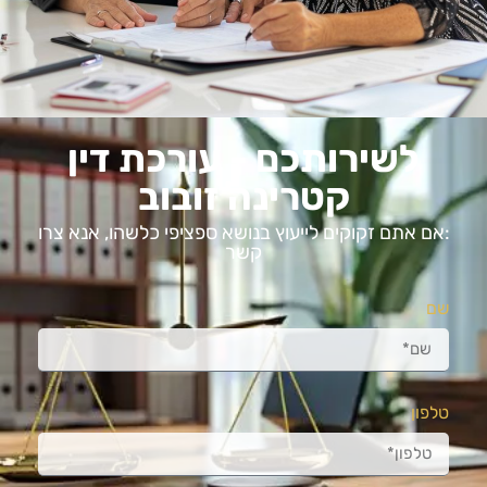
לשירותכם - עורכת דין
קטרינה זובוב
:אם אתם זקוקים לייעוץ בנושא ספציפי כלשהו, ​​אנא צרו
קשר
שם
טלפון