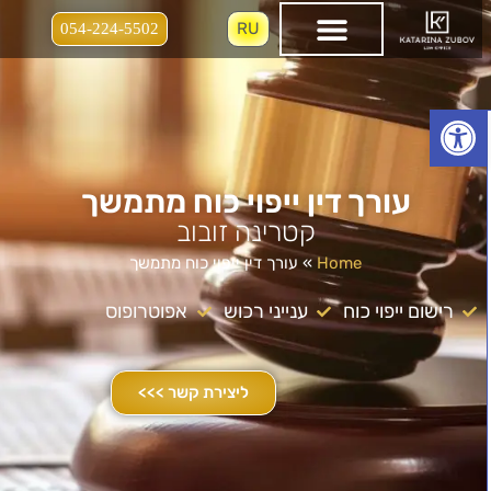
RU
054-224-5502
Открыть панель инструментов
עורך דין ייפוי כוח מתמשך
קטרינה זובוב
Home
»
עורך דין ייפוי כוח מתמשך
רישום ייפוי כוח
ענייני רכוש
אפוטרופוס
ליצירת קשר >>>